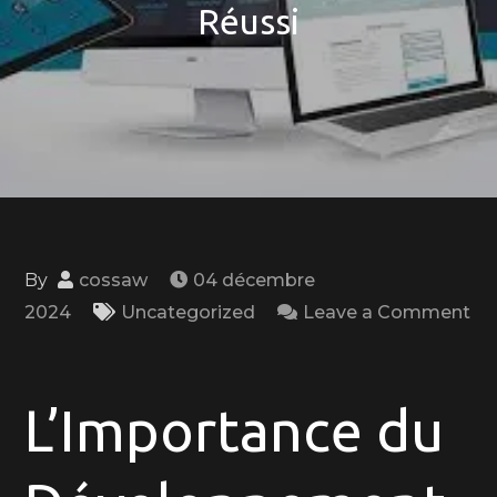
Réussi
By
cossaw
04 décembre
2024
Uncategorized
Leave a Comment
on
Les
Clés
L’Importance du
d’un
Développement