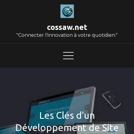
Skip
to
content
cossaw.net
"Connecter l'innovation à votre quotidien."
Les Clés d’un
Développement de Site