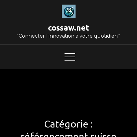
Skip
to
content
cossaw.net
"Connecter l'innovation à votre quotidien."
Catégorie :
référencement suisse