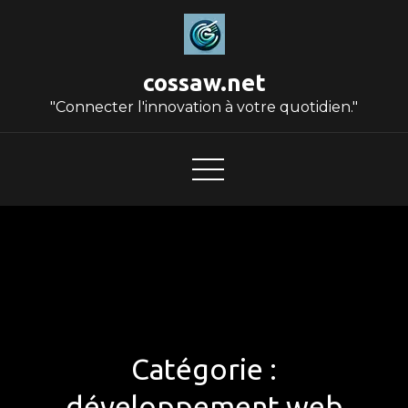
Skip
to
content
cossaw.net
"Connecter l'innovation à votre quotidien."
Catégorie :
développement web