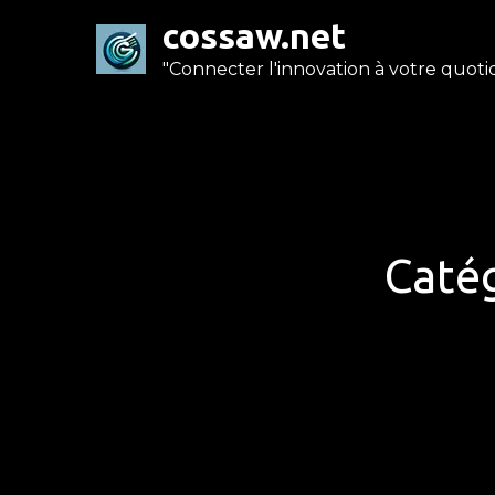
Skip
cossaw.net
to
"Connecter l'innovation à votre quotid
content
Catég