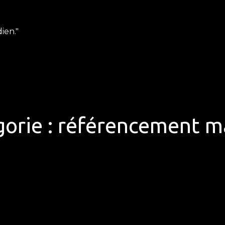
ien."
orie :
référencement m