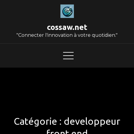
Skip
to
content
cossaw.net
"Connecter l'innovation à votre quotidien."
Catégorie :
developpeur
front end