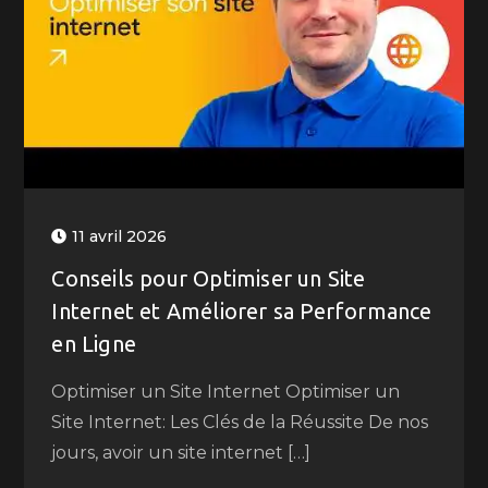
11 avril 2026
Conseils pour Optimiser un Site
Internet et Améliorer sa Performance
en Ligne
Optimiser un Site Internet Optimiser un
Site Internet: Les Clés de la Réussite De nos
jours, avoir un site internet […]