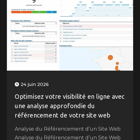
24 juin 2026
Optimisez votre visibilité en ligne avec
une analyse approfondie du
référencement de votre site web
Analyse du Référencement d’un Site Web
Analyse du Référencement d’un Site Web