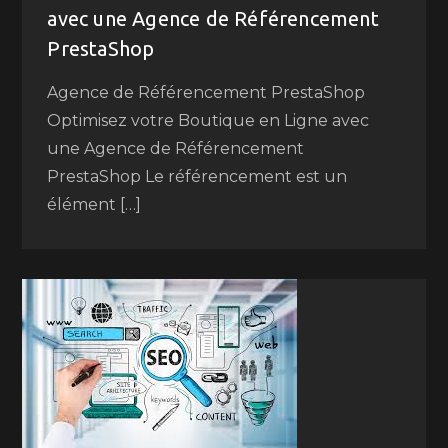
avec une Agence de Référencement
PrestaShop
Agence de Référencement PrestaShop
Optimisez votre Boutique en Ligne avec
une Agence de Référencement
PrestaShop Le référencement est un
élément […]