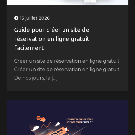
15 juillet 2026
Guide pour créer un site de
réservation en ligne gratuit
facilement
Créer un site de réservation en ligne gratuit
Créer un site de réservation en ligne gratuit
De nos jours, la […]