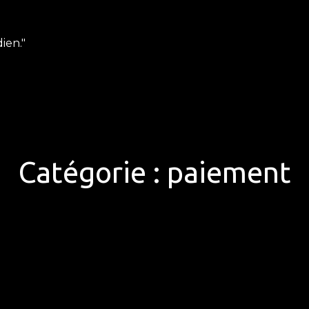
ien."
Catégorie :
paiement