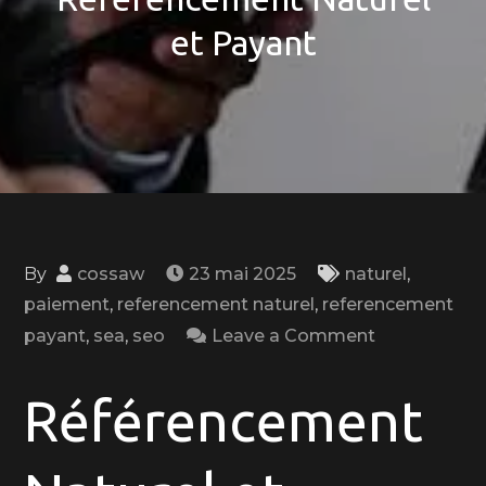
et Payant
By
cossaw
23 mai 2025
naturel
,
paiement
,
referencement naturel
,
referencement
on
payant
,
sea
,
seo
Leave a Comment
Optimisez
Votre
Référencement
Visibilité
en
Ligne