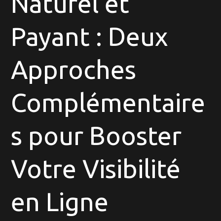
Naturel et
:
Payant : Deux
Les
Clés
du
Approches
Référencem
Naturel
Complémentaire
et
Payant
s pour Booster
Votre Visibilité
en Ligne