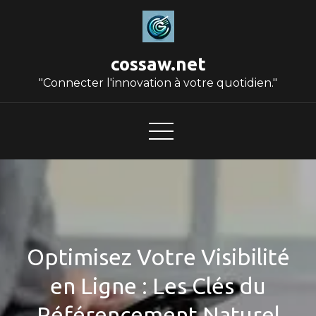
Skip
to
content
cossaw.net
"Connecter l'innovation à votre quotidien."
Optimisez Votre Visibilité
en Ligne : Les Clés du
Référencement Naturel