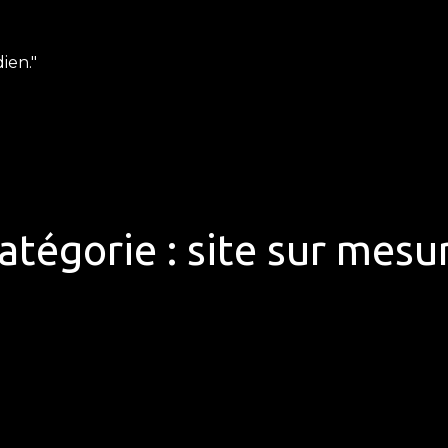
ien."
atégorie :
site sur mesu