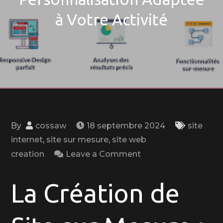
à Votre Activité
By
cossaw
18 septembre 2024
site
internet
,
site sur mesure
,
site web
on
creation
Leave a Comment
La
Création
La Création de
d’un
Site
Web