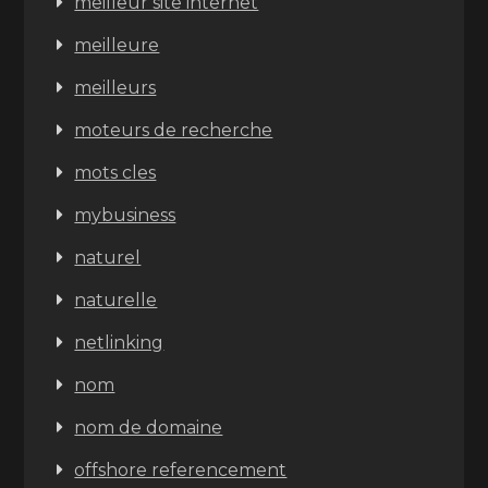
meilleur site internet
meilleure
meilleurs
moteurs de recherche
mots cles
mybusiness
naturel
naturelle
netlinking
nom
nom de domaine
offshore referencement