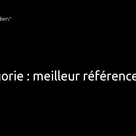
ien."
orie :
meilleur référen