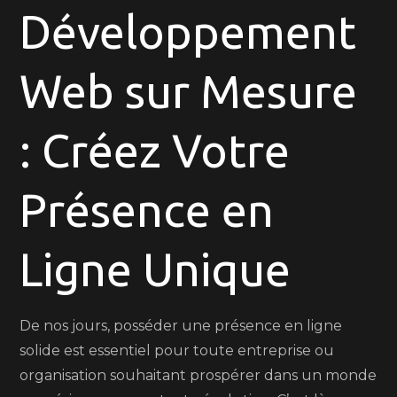
Web
Développement
Unique
avec
Web sur Mesure
une
Agence
de
: Créez Votre
Développement
Web
Présence en
sur
Mesure
Ligne Unique
De nos jours, posséder une présence en ligne
solide est essentiel pour toute entreprise ou
organisation souhaitant prospérer dans un monde