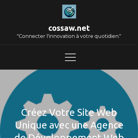
Skip
to
content
cossaw.net
"Connecter l'innovation à votre quotidien."
Créez Votre Site Web
Unique avec une Agence
de Développement Web