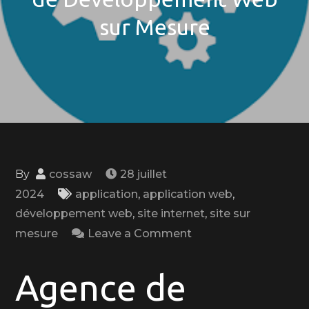
sur Mesure
By
cossaw
28 juillet
2024
application
,
application web
,
développement web
,
site internet
,
site sur
on
mesure
Leave a Comment
Créez
Votre
Agence de
Site