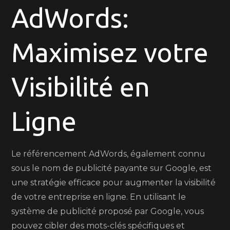
en
AdWords:
Ligne
avec
Maximisez votre
le
Référencement
AdWords
Visibilité en
Ligne
Le référencement AdWords, également connu
sous le nom de publicité payante sur Google, est
une stratégie efficace pour augmenter la visibilité
de votre entreprise en ligne. En utilisant le
système de publicité proposé par Google, vous
pouvez cibler des mots-clés spécifiques et