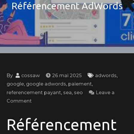
Référencement AdWords
By
cossaw
26 mai 2025
adwords
,
google
,
google adwords
,
paiement
,
referencement payant
,
sea
,
seo
Leave a
on
Comment
Maximisez
votre
Référencement
Visibilité