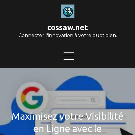
Skip
to
content
cossaw.net
"Connecter l'innovation à votre quotidien."
Maximisez votre Visibilité
en Ligne avec le