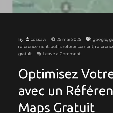
By
cossaw
25 mai 2025
google
,
g
referencement
,
outils référencement
,
referenc
on
gratuit
Leave a Comment
Optimisez
Votre
Optimisez Votre
Visibilité
Locale
avec un Référe
avec
le
Maps Gratuit
Référencement
Google