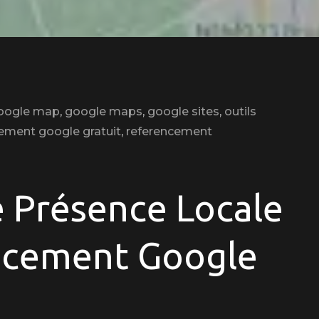
oogle map
,
google maps
,
google sites
,
outils
ement google gratuit
,
referencement
 Présence Locale
ncement Google