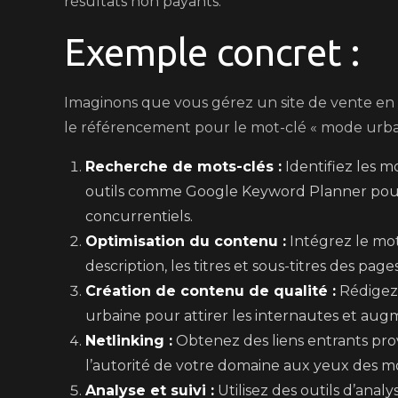
résultats non payants.
Exemple concret :
Imaginons que vous gérez un site de vente en 
le référencement pour le mot-clé « mode urbain
Recherche de mots-clés :
Identifiez les mo
outils comme Google Keyword Planner pour
concurrentiels.
Optimisation du contenu :
Intégrez le mot-
description, les titres et sous-titres des page
Création de contenu de qualité :
Rédigez 
urbaine pour attirer les internautes et augm
Netlinking :
Obtenez des liens entrants prov
l’autorité de votre domaine aux yeux des m
Analyse et suivi :
Utilisez des outils d’ana