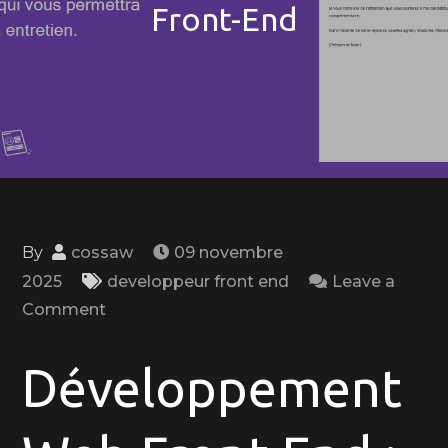
Front-End
By
cossaw
09 novembre
2025
developpeur front end
Leave a
on
Comment
Les
Fondamentaux
Développement
du
Développement