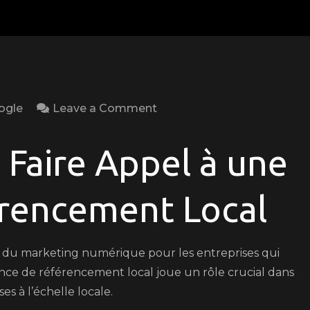
on
ogle
Leave a Comment
Boostez
Votre
 Faire Appel à une
Visibilité
Locale
rencement Local
avec
une
Agence
l du marketing numérique pour les entreprises qui
de
ence de référencement local joue un rôle crucial dans
Référencement
ses à l’échelle locale.
Local