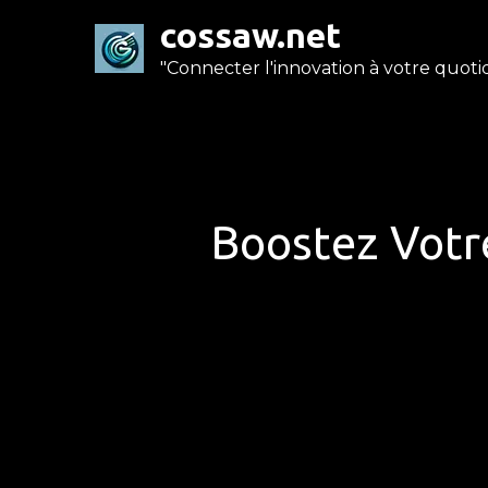
Skip
cossaw.net
to
"Connecter l'innovation à votre quotid
content
Boostez Votre