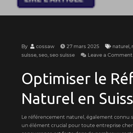
By
cossaw
27 mars 2025
naturel
,
suisse
,
seo
,
seo suisse
Leave a Comment
Optimiser le R
Naturel en Suis
Le référencement naturel, également connu so
un élément crucial pour toute entreprise cherc