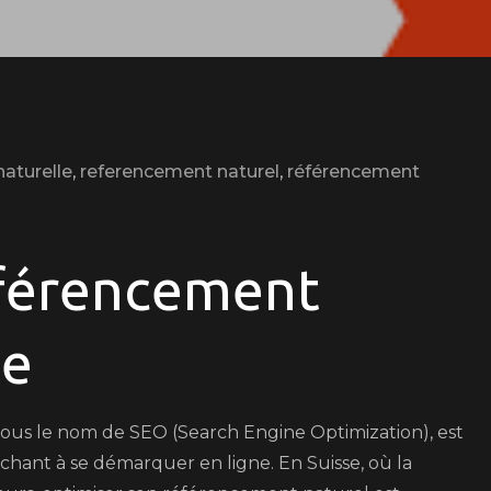
naturelle
,
referencement naturel
,
référencement
on
Comment
Optimiser
éférencement
le
Référencement
se
Naturel
en
Suisse
us le nom de SEO (Search Engine Optimization), est
pour
hant à se démarquer en ligne. En Suisse, où la
une