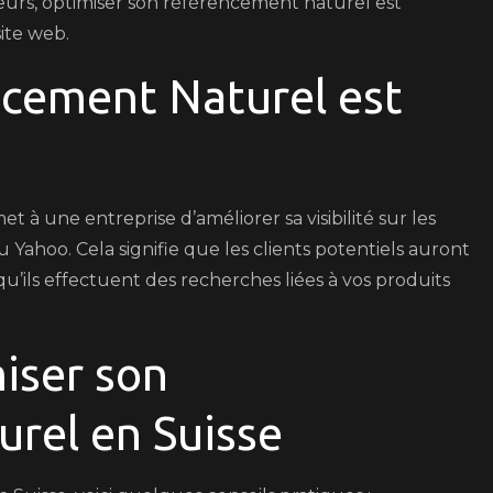
urs, optimiser son référencement naturel est
Visibilité
site web.
Maximale
ncement Naturel est
e
à une entreprise d’améliorer sa visibilité sur les
Yahoo. Cela signifie que les clients potentiels auront
u’ils effectuent des recherches liées à vos produits
iser son
rel en Suisse