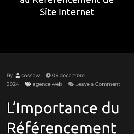
Site Internet
By
cossaw
06 décembre
on
2024
agence web
Leave a Comment
Opti
la
L’Importance du
Visibi
de
Référencement
Votre
Entre