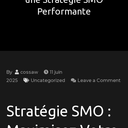
Performante
By
cossaw
11 juin
2025
Uncategorized
Leave a Comment
on
Optimisez
Votre
Stratégie SMO :
Présence
en