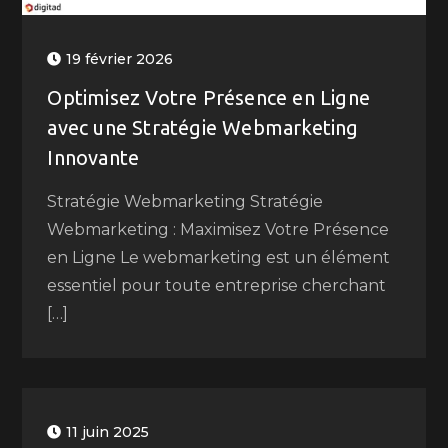
19 février 2026
Optimisez Votre Présence en Ligne
avec une Stratégie Webmarketing
Innovante
Stratégie Webmarketing Stratégie
Webmarketing : Maximisez Votre Présence
en Ligne Le webmarketing est un élément
essentiel pour toute entreprise cherchant
[…]
11 juin 2025