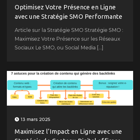
Optimisez Votre Présence en Ligne
avec une Stratégie SMO Performante
Article sur la Stratégie SMO Stratégie SMO :
Maximisez Votre Présence sur les Réseaux
Sociaux Le SMO, ou Social Media […]
13 mars 2025
Maximisez l’Impact en Ligne avec une