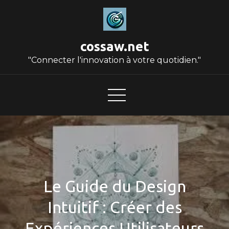
Skip
to
content
cossaw.net
"Connecter l'innovation à votre quotidien."
Le Guide du Design
Intuitif : Créer des
Expériences Utilisateurs