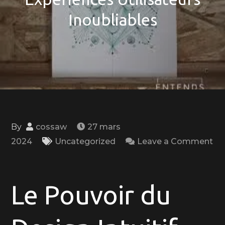
Inoubliables
By
cossaw
27 mars
2024
Uncategorized
Leave a Comment
on
Le
Guide
Le Pouvoir du
du
Design