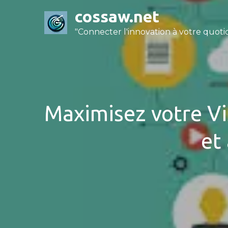
Skip
cossaw.net
to
"Connecter l'innovation à votre quotid
content
Maximisez votre Vis
et