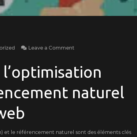
on
orized
Leave a Comment
Maximisez
votre
 l’optimisation
Visibilité
en
rencement naturel
Ligne
grâce
 web
à
l’Optimisation
SEO
n) et le référencement naturel sont des éléments clés
et