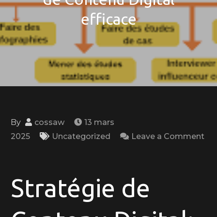
efficace
By
cossaw
13 mars
2025
Uncategorized
Leave a Comment
on
Maximisez
l’Impact
Stratégie de
en
Ligne