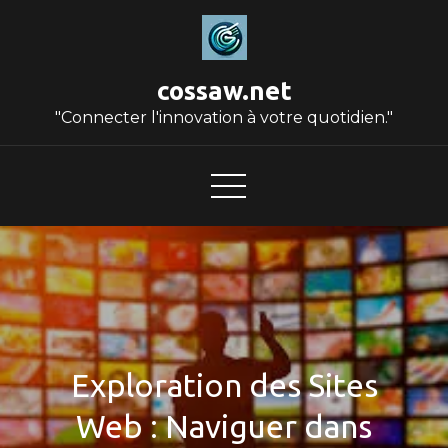
Skip
to
content
cossaw.net
"Connecter l'innovation à votre quotidien."
Exploration des Sites
Web : Naviguer dans