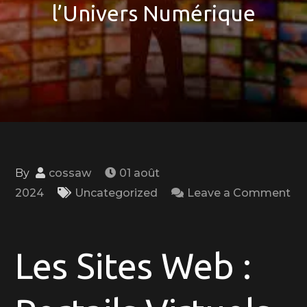
l’Univers Numérique
By
cossaw
01 août
2024
Uncategorized
Leave a Comment
on
Exploration
des
Les Sites Web :
Sites
Web