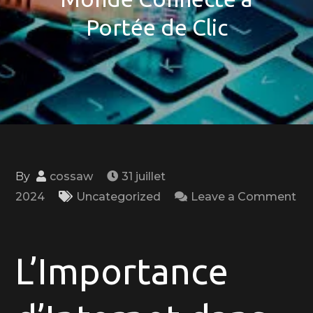
Portée de Clic
By
cossaw
31 juillet
2024
Uncategorized
Leave a Comment
on
Exploration
des
L’Importance
Infinitudes
d’Internet: