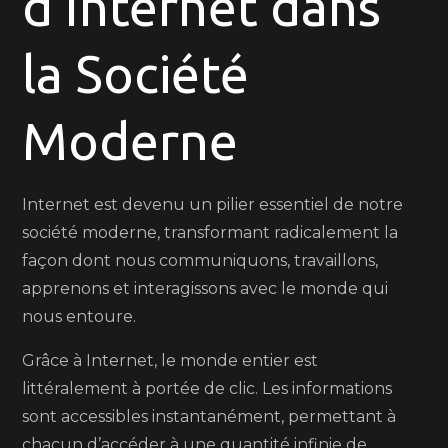
d’Internet dans
Un
Monde
la Société
Connecté
à
Portée
Moderne
de
Clic
Internet est devenu un pilier essentiel de notre
société moderne, transformant radicalement la
façon dont nous communiquons, travaillons,
apprenons et interagissons avec le monde qui
nous entoure.
Grâce à Internet, le monde entier est
littéralement à portée de clic. Les informations
sont accessibles instantanément, permettant à
chacun d’accéder à une quantité infinie de