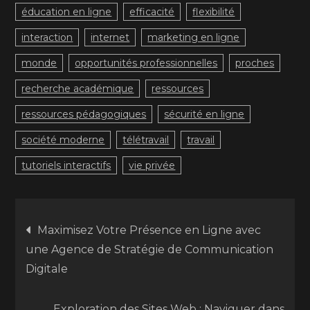
éducation en ligne
efficacité
flexibilité
interaction
internet
marketing en ligne
monde
opportunités professionnelles
proches
recherche académique
ressources
ressources pédagogiques
sécurité en ligne
société moderne
télétravail
travail
tutoriels interactifs
vie privée
Navigation
Maximisez Votre Présence en Ligne avec
une Agence de Stratégie de Communication
de
Digitale
l’article
Exploration des Sites Web : Naviguer dans