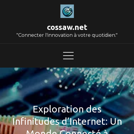
Skip
to
content
cossaw.net
"Connecter l'innovation à votre quotidien."
Exploration des
Infinitudes d’Internet: Un
Monde Connecté à