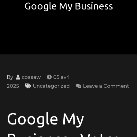
Google My Business
By
cossaw
05 avril
2025
Uncategorized
Leave a Comment
on
Optimisez
Votre
Google My
Présence
en