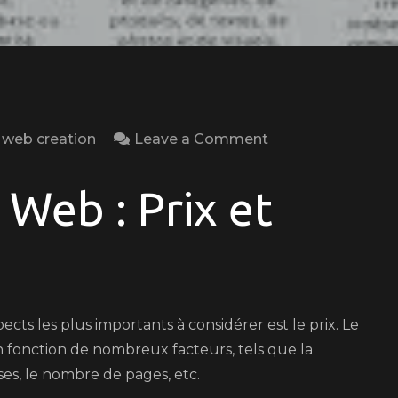
on
e web creation
Leave a Comment
Guide
des
 Web : Prix et
Prix
pour
la
Création
de
pects les plus importants à considérer est le prix. Le
Site
n fonction de nombreux facteurs, tels que la
Web
ses, le nombre de pages, etc.