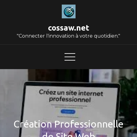
Skip
to
content
cossaw.net
"Connecter l'innovation à votre quotidien."
Création Professionnelle
de Site Web