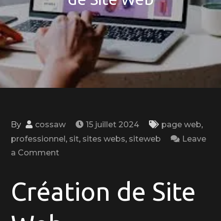
By
cossaw
15 juillet 2024
page web
,
professionnel
,
sit
,
sites webs
,
siteweb
Leave
on
a Comment
Création
Professionnelle
Création de Site
de
Site