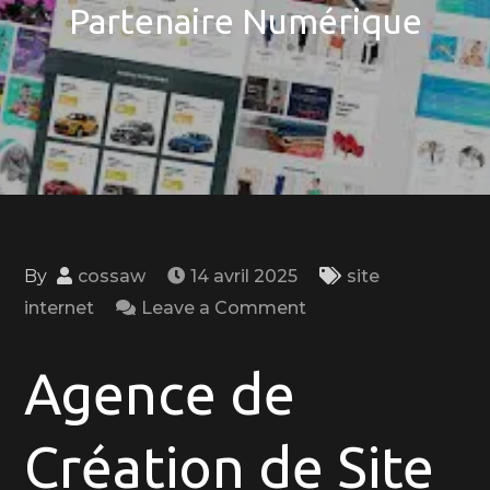
Partenaire Numérique
By
cossaw
14 avril 2025
site
on
internet
Leave a Comment
Agence
de
Agence de
Création
de
Création de Site
Site
Web