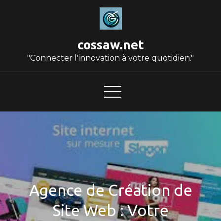
Skip
to
content
cossaw.net
"Connecter l'innovation à votre quotidien."
Agence de Création de
Site Web : Votre