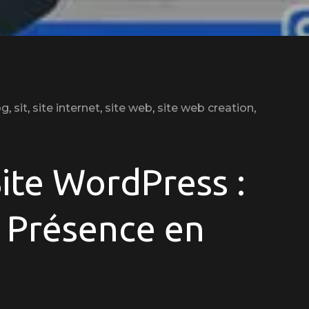
og
,
sit
,
site internet
,
site web
,
site web creation
,
Site WordPress :
e Présence en