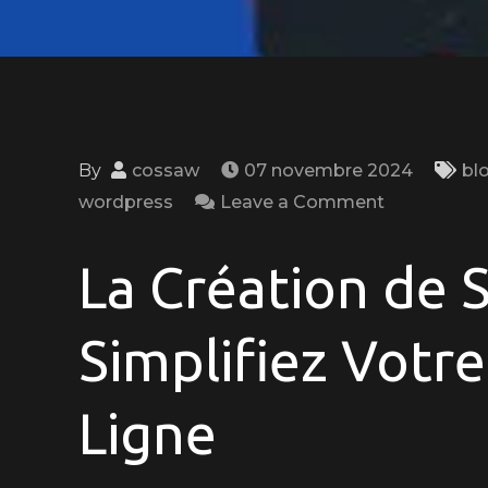
By
cossaw
07 novembre 2024
bl
on
wordpress
Leave a Comment
Maîtrisez
la
La Création de 
Création
de
Simplifiez Votr
Site
WordPress:
Ligne
Guide
Complet
pour