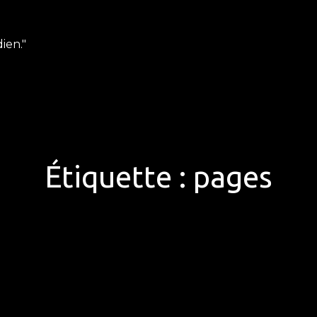
ien."
Étiquette :
pages