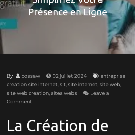
Présence en Ligne
By
cossaw
02 juillet 2024
entreprise
creation site internet
,
sit
,
site internet
,
site web
,
site web creation
,
sites webs
Leave a
on
Comment
La
Création
La Création de
Gratuite