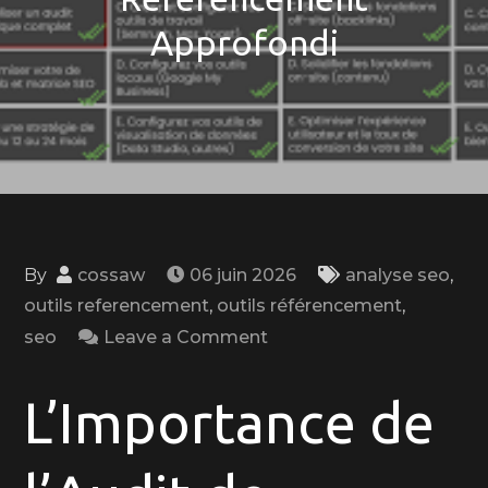
Approfondi
By
cossaw
06 juin 2026
analyse seo
,
outils referencement
,
outils référencement
,
on
seo
Leave a Comment
Optimisez
votre
L’Importance de
Visibilité
en
Ligne