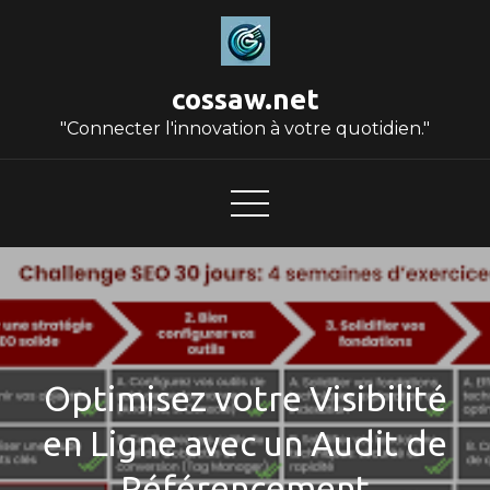
Skip
to
content
cossaw.net
"Connecter l'innovation à votre quotidien."
Optimisez votre Visibilité
en Ligne avec un Audit de
Référencement