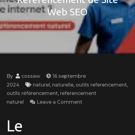
Web SEO
By
cossaw
16 septembre
2024
naturel
,
naturelle
,
outils referencement
,
outils référencement
,
referencement
on
naturel
Leave a Comment
Optimisez
Votre
Le
Visibilité