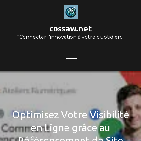
Skip
to
content
cossaw.net
"Connecter l'innovation à votre quotidien."
Optimisez Votre Visibilité
en Ligne grâce au
Référencement de Site