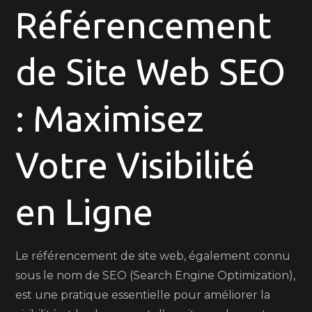
en
Référencement
Ligne
grâce
de Site Web SEO
au
Référencement
de
: Maximisez
Site
Web
Votre Visibilité
SEO
en Ligne
Le référencement de site web, également connu
sous le nom de SEO (Search Engine Optimization),
est une pratique essentielle pour améliorer la