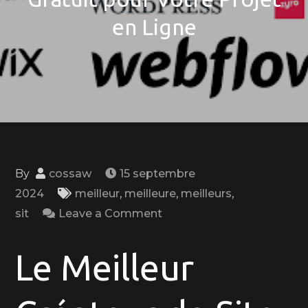
en Ligne
By
cossaw
15 septembre
2024
meilleur
,
meilleure
,
meilleurs
,
on
sit
Leave a Comment
Découvrez
le
Le Meilleur
Meilleur
Créateur