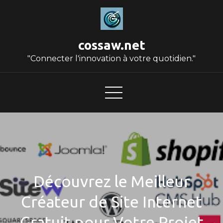
Skip
to
content
cossaw.net
"Connecter l'innovation à votre quotidien."
Découvrez le Meilleur
Créateur de Site Internet
Gratuit pour Votre Projet