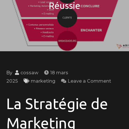
Réussie
By
cossaw
18 mars
on
2025
marketing
Leave a Comment
Les
Clés
La Stratégie de
d’une
Stratég
Marketing
de
Market