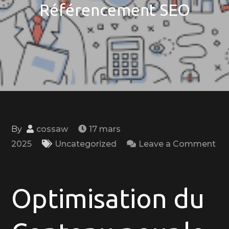
Référencement SEO
By
cossaw
17 mars
2025
Uncategorized
Leave a Comment
on
Optimisation
du
Optimisation du
Contenu
pour