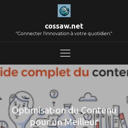
Skip
to
content
cossaw.net
"Connecter l'innovation à votre quotidien."
Optimisation du Contenu
pour un Meilleur