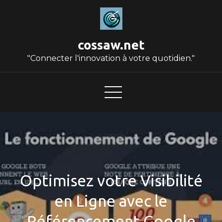
Skip
to
content
cossaw.net
"Connecter l'innovation à votre quotidien."
Optimisez votre Visibilité
en Ligne avec le
Référencement Google