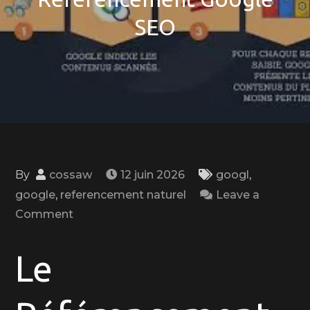
SEO
By
cossaw
12 juin 2026
googl
,
google
,
referencement naturel
Leave a
on
Comment
Optimisez
votre
Le
Visibilité
en