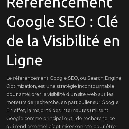
Référencement
Ligne
avec
Google SEO : Clé
le
Référencement
Google
de la Visibilité en
SEO
Ligne
Le référencement Google SEO, ou Search Engine
Optimization, est une stratégie incontournable
pour améliorer la visibilité d’un site web sur les
moteurs de recherche, en particulier sur Google.
En effet, la majorité des internautes utilisent
Google comme principal outil de recherche, ce
qui rend essentiel d’optimiser son site pour être