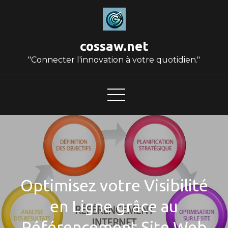
Skip
to
content
cossaw.net
"Connecter l'innovation à votre quotidien."
Optimisez votre Visibilité
en Ligne grâce au
Référencement Site Web