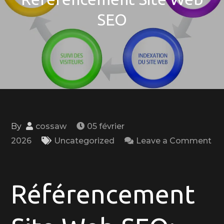
SEO
By
cossaw
05 février
2026
Uncategorized
Leave a Comment
on
Optimisez
votre
Référencement
Visibilité
en