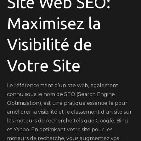
Site Web SEO:
Ligne
grâce
Maximisez la
au
Référencement
Site
Visibilité de
Web
SEO
Votre Site
Le référencement d’un site web, également
connu sous le nom de SEO (Search Engine
Optimization), est une pratique essentielle pour
améliorer la visibilité et le classement d’un site sur
les moteurs de recherche tels que Google, Bing
et Yahoo. En optimisant votre site pour les
moteurs de recherche, vous augmentez vos