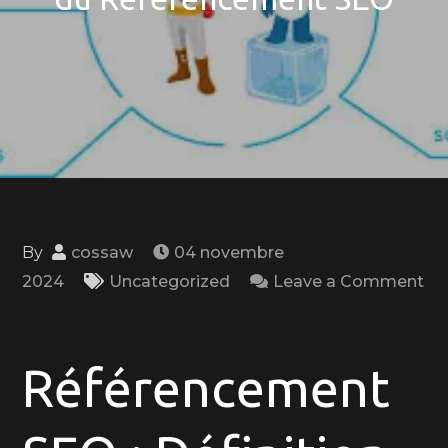
By
cossaw
04 novembre
2024
Uncategorized
Leave a Comment
on
Comprendre
la
Référencement
Définition
du