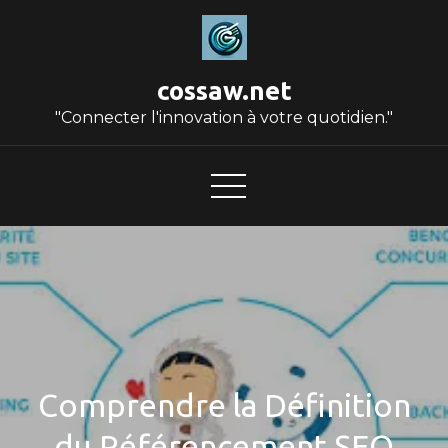
Skip
to
content
cossaw.net
"Connecter l'innovation à votre quotidien."
Comprendre la Définition
du Référencement SEO