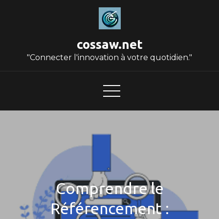
Skip
to
content
cossaw.net
"Connecter l'innovation à votre quotidien."
Comprendre le
Référencement :