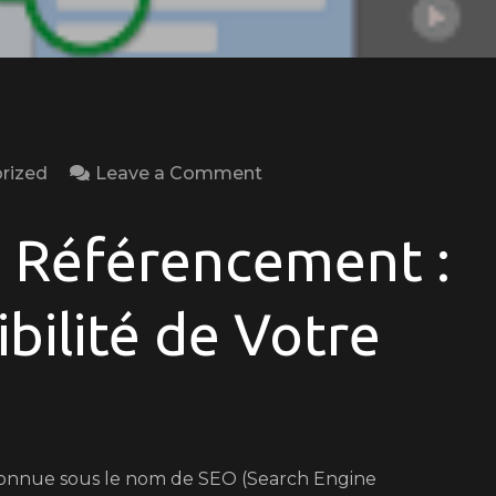
on
rized
Leave a Comment
Maximisez
la
u Référencement :
Visibilité
de
ibilité de Votre
Votre
Site
Web
grâce
à
connue sous le nom de SEO (Search Engine
l’Optimisation