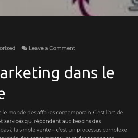
on
orized
Leave a Comment
Le
Pouvoir
arketing dans le
du
Marketing
e
:
Stratégies
Innovantes
s le monde des affaires contemporain. C’est l’art de
pour
et services qui répondent aux besoins des
Réussir
pas à la simple vente – c’est un processus complexe