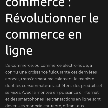
commerce :
commerce
:
Révolutionner le
Révolutionner
le
Monde
commerce en
du
Commerce
ligne
en
Ligne
L’e-commerce, ou commerce électronique, a
connu une croissance fulgurante ces dernières
années, transformant radicalement la manière
dont les consommateurs achètent des produits et
services. Avec la montée en puissance d’Internet
et des smartphones, les transactions en ligne sont
devenues monnaie courante, offrant aux