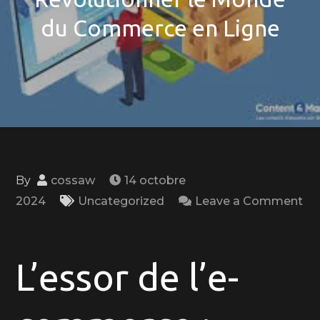
du Commerce en Ligne
By
cossaw
14 octobre
2024
Uncategorized
Leave a Comment
on
Le
Boom
L’essor de l’e-
de
l’E-