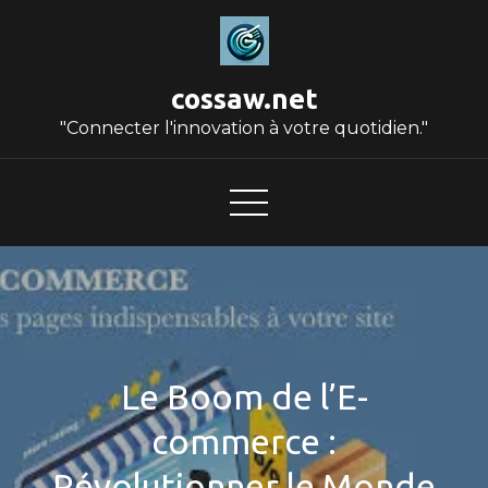
Skip
to
content
cossaw.net
"Connecter l'innovation à votre quotidien."
Le Boom de l’E-
commerce :
Révolutionner le Monde