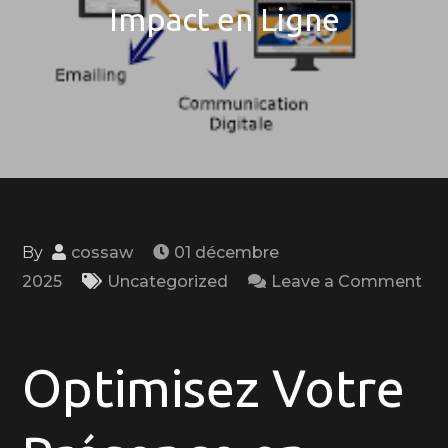
Impact en Ligne
By
cossaw
01 décembre
2025
Uncategorized
Leave a Comment
on
Stratégie
de
Optimisez Votre
Marketing
Digital: