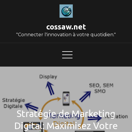
Skip
to
content
cossaw.net
"Connecter l'innovation à votre quotidien."
Stratégie de Marketing
Digital: Maximisez Votre