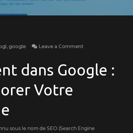
on
ogl
,
google
Leave a Comment
Optimisez
votre
nt dans Google :
Référencement
dans
orer Votre
Google
pour
ne
une
Visibilité
Maximale
nnu sous le nom de SEO (Search Engine
en