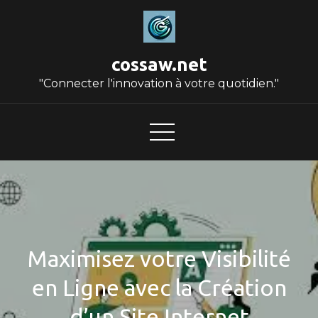
Skip
to
content
cossaw.net
"Connecter l'innovation à votre quotidien."
Maximisez votre Visibilité
en Ligne avec la Création
d’un Site Internet