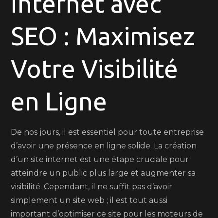
Internet avec
avec
SEO : Maximisez
la
Création
d’un
Votre Visibilité
Site
Internet
en Ligne
Optimisé
pour
le
De nos jours, il est essentiel pour toute entreprise
SEO
d’avoir une présence en ligne solide. La création
d’un site internet est une étape cruciale pour
atteindre un public plus large et augmenter sa
visibilité. Cependant, il ne suffit pas d’avoir
simplement un site web ; il est tout aussi
important d’optimiser ce site pour les moteurs de