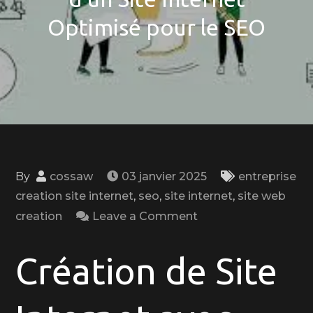
Optimisé pour le SEO
By
cossaw
03 janvier 2025
entreprise
creation site internet
,
seo
,
site internet
,
site web
on
creation
Leave a Comment
Maximisez
votre
Création de Site
Visibilité
en
Ligne