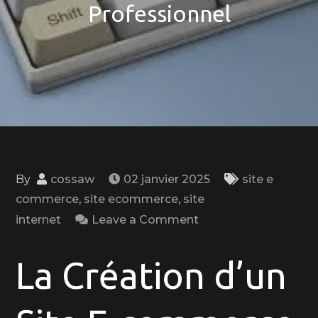
Professionnel
By
cossaw
02 janvier 2025
site e
commerce
,
site ecommerce
,
site
on
internet
Leave a Comment
Maîtrisez
la
La Création d’un
Création
de
Votre