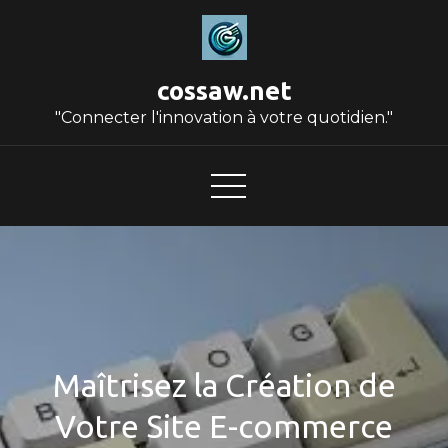
Skip
to
content
cossaw.net
"Connecter l'innovation à votre quotidien."
Maîtrisez la Création de
Votre Site E-commerce