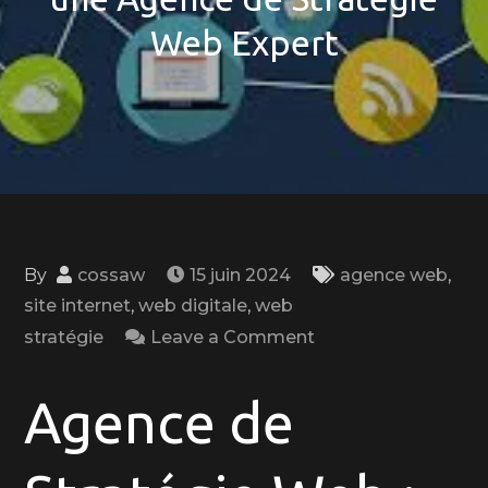
Web Expert
By
cossaw
15 juin 2024
agence web
,
site internet
,
web digitale
,
web
on
stratégie
Leave a Comment
Maximisez
Votre
Agence de
Présence
en
Ligne