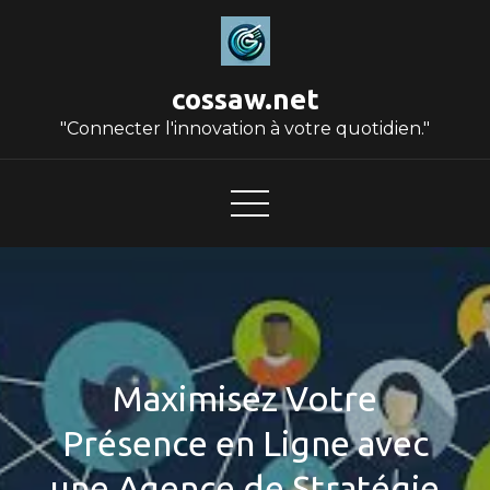
Skip
to
content
cossaw.net
"Connecter l'innovation à votre quotidien."
Maximisez Votre
Présence en Ligne avec
une Agence de Stratégie